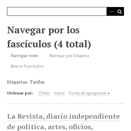
i
n
c
i
Navegar por los
p
a
fascículos (4 total)
l
Navegar todo
Navegar por Etiqueta
Buscar Fascículos
Etiquetas: Tarifas
Ordenar por:
Título
Autor
Fecha de agregación
La Revista, diario independiente
de política, artes, oficios,