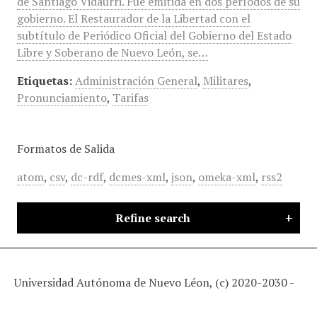
de Santiago Vidaurri. Fue emitida en dos períodos de su
gobierno. El Restaurador de la Libertad con el
subtítulo de Periódico Oficial del Gobierno del Estado
Libre y Soberano de Nuevo León, se…
Etiquetas:
Administración General
,
Militares
,
Pronunciamiento
,
Tarifas
Formatos de Salida
atom
,
csv
,
dc-rdf
,
dcmes-xml
,
json
,
omeka-xml
,
rss2
Refine search
Universidad Autónoma de Nuevo Léon, (c) 2020-2030 -