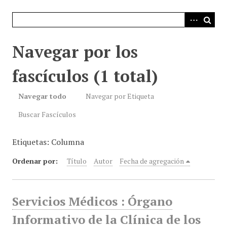
i
n
c
i
Navegar por los
p
a
fascículos (1 total)
l
Navegar todo
Navegar por Etiqueta
Buscar Fascículos
Etiquetas: Columna
Ordenar por:
Título
Autor
Fecha de agregación
Servicios Médicos : Órgano
Informativo de la Clínica de los