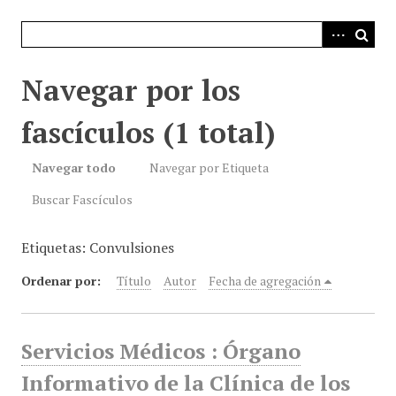
i
n
c
i
Navegar por los
p
a
fascículos (1 total)
l
Navegar todo
Navegar por Etiqueta
Buscar Fascículos
Etiquetas: Convulsiones
Ordenar por:
Título
Autor
Fecha de agregación
Servicios Médicos : Órgano
Informativo de la Clínica de los