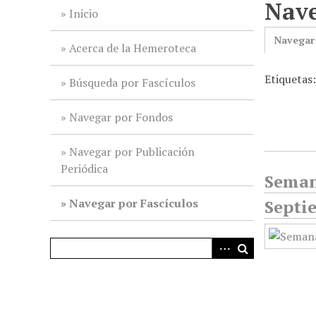
Nave
i
Inicio
n
Navegar
c
Acerca de la Hemeroteca
i
Etiquetas
p
Búsqueda por Fascículos
a
l
Navegar por Fondos
Navegar por Publicación
Periódica
Seman
Navegar por Fascículos
Septi