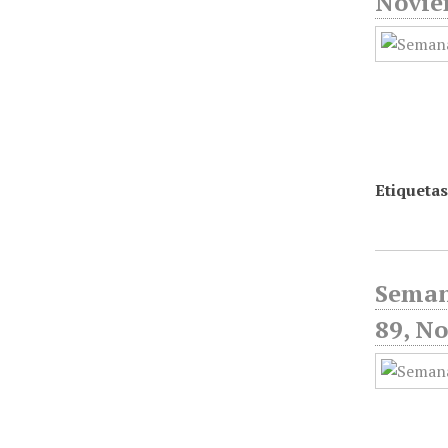
Novie
Etiquetas
Seman
89, N