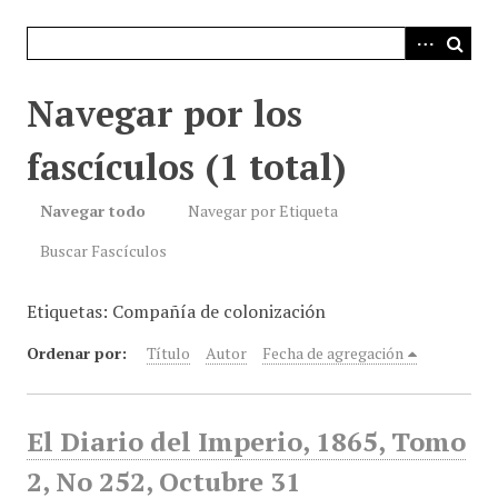
i
n
c
i
Navegar por los
p
a
fascículos (1 total)
l
Navegar todo
Navegar por Etiqueta
Buscar Fascículos
Etiquetas: Compañía de colonización
Ordenar por:
Título
Autor
Fecha de agregación
El Diario del Imperio, 1865, Tomo
2, No 252, Octubre 31