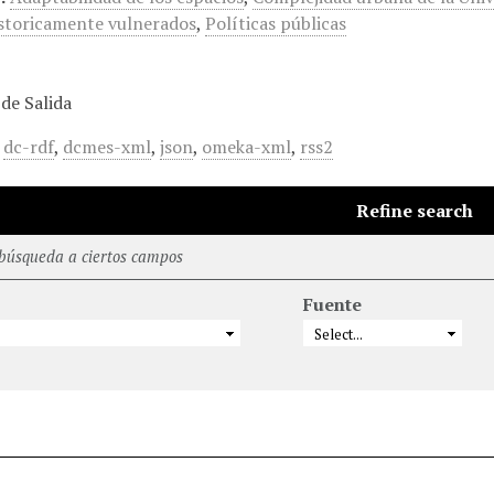
storicamente vulnerados
,
Políticas públicas
de Salida
,
dc-rdf
,
dcmes-xml
,
json
,
omeka-xml
,
rss2
Refine search
 búsqueda a ciertos campos
Fuente