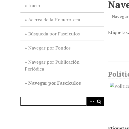
Nave
i
Inicio
n
Navegar
c
Acerca de la Hemeroteca
i
Etiquetas
p
Búsqueda por Fascículos
a
l
Navegar por Fondos
Navegar por Publicación
Periódica
Politi
Navegar por Fascículos
Etiquetas