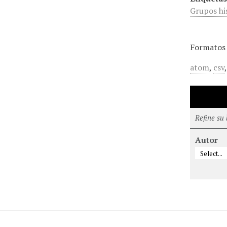
Grupos hi
Formatos 
atom
,
csv
Refine su
Autor