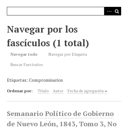
i
n
c
i
Navegar por los
p
a
fascículos (1 total)
l
Navegar todo
Navegar por Etiqueta
Buscar Fascículos
Etiquetas: Compromisarios
Ordenar por:
Título
Autor
Fecha de agregación
Semanario Político de Gobierno
de Nuevo León, 1843, Tomo 3, No