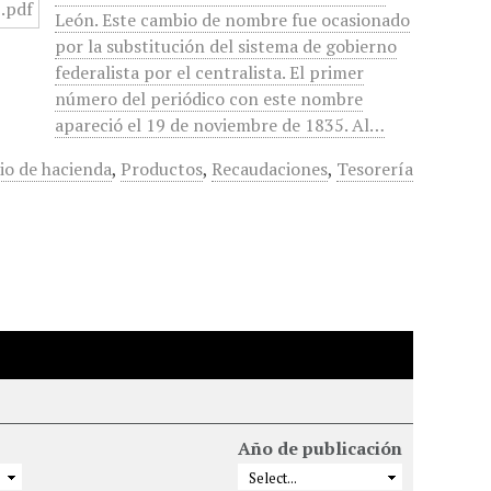
León. Este cambio de nombre fue ocasionado
por la substitución del sistema de gobierno
federalista por el centralista. El primer
número del periódico con este nombre
apareció el 19 de noviembre de 1835. Al…
io de hacienda
,
Productos
,
Recaudaciones
,
Tesorería
Año de publicación