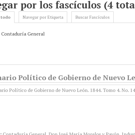
gar por los fascículos (4 tota
 todo
Navegar por Etiqueta
Buscar Fascículos
: Contaduría General
rio Político de Gobierno de Nuevo Leó
:
Contaduría General
,
Don José María Morelos y Pavón
,
Indus