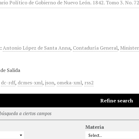
:
Antonio López de Santa Anna
,
Contaduría General
,
Minister
de Salida
,
dc-rdf
,
dcmes-xml
,
json
,
omeka-xml
,
rss2
Refine search
 búsqueda a ciertos campos
Materia