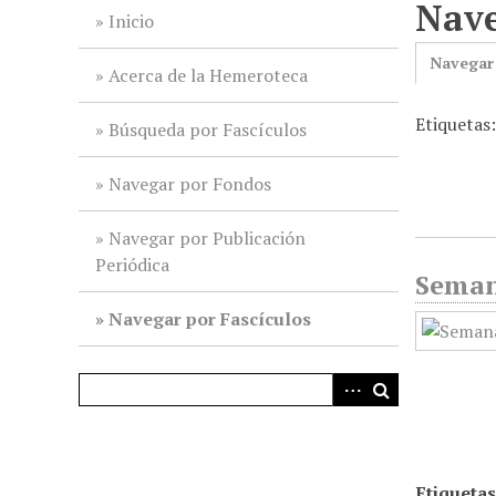
Nave
i
Inicio
n
Navegar
c
Acerca de la Hemeroteca
i
Etiquetas
p
Búsqueda por Fascículos
a
l
Navegar por Fondos
Navegar por Publicación
Periódica
Semana
Navegar por Fascículos
Etiquetas