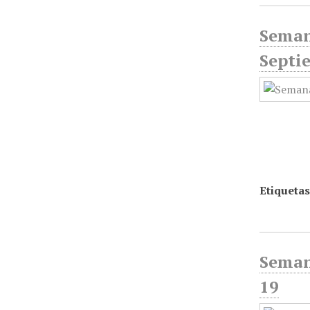
Seman
Septi
Etiquetas
Seman
19