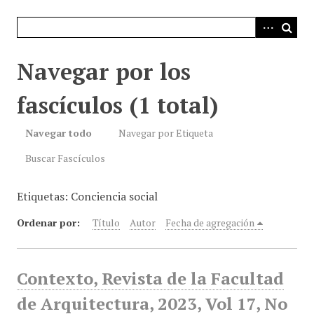
i
n
c
i
Navegar por los
p
a
fascículos (1 total)
l
Navegar todo
Navegar por Etiqueta
Buscar Fascículos
Etiquetas: Conciencia social
Ordenar por:
Título
Autor
Fecha de agregación
Contexto, Revista de la Facultad
de Arquitectura, 2023, Vol 17, No