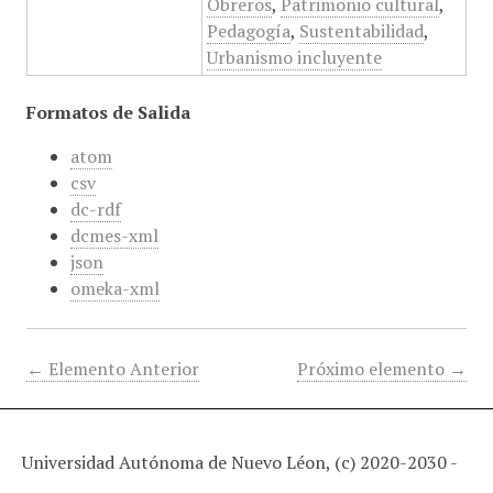
Obreros
,
Patrimonio cultural
,
Pedagogía
,
Sustentabilidad
,
Urbanismo incluyente
Formatos de Salida
atom
csv
dc-rdf
dcmes-xml
json
omeka-xml
← Elemento Anterior
Próximo elemento →
Universidad Autónoma de Nuevo Léon, (c) 2020-2030 -