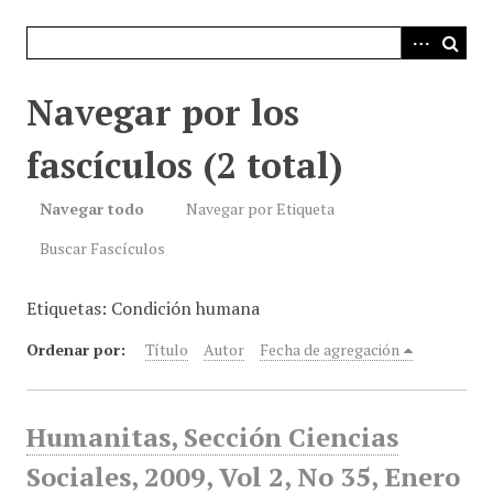
i
n
c
i
Navegar por los
p
a
fascículos (2 total)
l
Navegar todo
Navegar por Etiqueta
Buscar Fascículos
Etiquetas: Condición humana
Ordenar por:
Título
Autor
Fecha de agregación
Humanitas, Sección Ciencias
Sociales, 2009, Vol 2, No 35, Enero