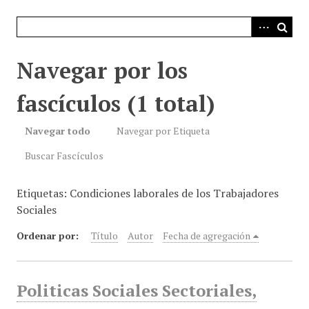
i
n
c
i
Navegar por los
p
a
fascículos (1 total)
l
Navegar todo
Navegar por Etiqueta
Buscar Fascículos
Etiquetas: Condiciones laborales de los Trabajadores
Sociales
Ordenar por:
Título
Autor
Fecha de agregación
Politicas Sociales Sectoriales,