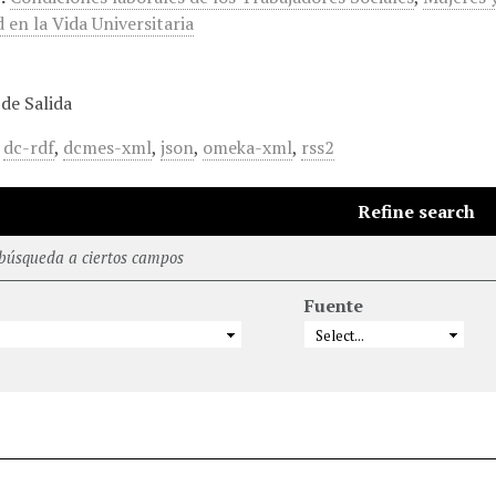
 en la Vida Universitaria
de Salida
,
dc-rdf
,
dcmes-xml
,
json
,
omeka-xml
,
rss2
Refine search
 búsqueda a ciertos campos
Fuente