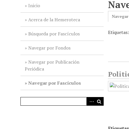
Nave
i
Inicio
n
Navegar
c
Acerca de la Hemeroteca
i
Etiquetas:
p
Búsqueda por Fascículos
a
l
Navegar por Fondos
Navegar por Publicación
Periódica
Politi
Navegar por Fascículos
Etiquetas