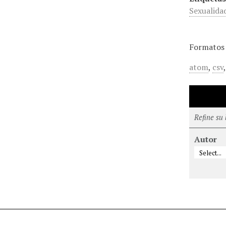
Sexualidad
Formatos 
atom
,
csv
Refine su
Autor