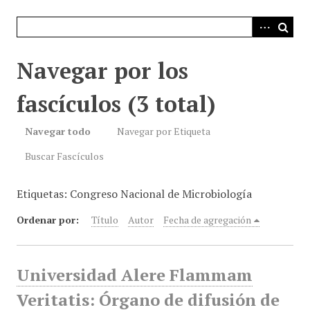
i
n
c
i
Navegar por los
p
a
fascículos (3 total)
l
Navegar todo
Navegar por Etiqueta
Buscar Fascículos
Etiquetas: Congreso Nacional de Microbiología
Ordenar por:
Título
Autor
Fecha de agregación
Universidad Alere Flammam
Veritatis: Órgano de difusión de