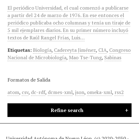
El periódico Universidad, el cual comenzó a publicarse
a partir del 24 de marzo de 1976. En ese entonces el
periódico publicaba ocho columnas y tenía un tiraje de
5 mil ejemplares diarios. En su primer número incluyó
textos de Raúl Rangel Frías, Luis…
Etiquetas:
Biología
,
Cadereyta Jiménez
,
CIA
,
Congreso
Nacional de Microbiología
,
Mao Tse-Tung
,
Sabinas
Formatos de Salida
atom
,
csv
,
dc-rdf
,
dcmes-xml
,
json
,
omeka-xml
,
rss2
Refine search
Universidad Autónoma de Nuevo Léon, (c) 2020-2030 -