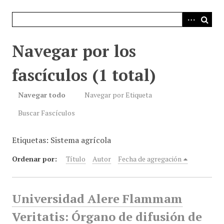
i
n
c
i
Navegar por los
p
a
fascículos (1 total)
l
Navegar todo
Navegar por Etiqueta
Buscar Fascículos
Etiquetas: Sistema agrícola
Ordenar por:
Título
Autor
Fecha de agregación
Universidad Alere Flammam
Veritatis: Órgano de difusión de