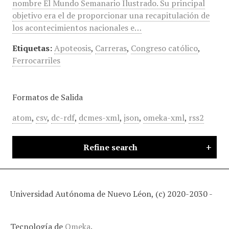
nombre El Mundo Semanario Ilustrado. Su principal
objetivo era el de proporcionar una recapitulación de
los acontecimientos nacionales e…
Etiquetas:
Apoteosis
,
Carreras
,
Congreso católico
,
Ferrocarriles
Formatos de Salida
atom
,
csv
,
dc-rdf
,
dcmes-xml
,
json
,
omeka-xml
,
rss2
Refine search
Universidad Autónoma de Nuevo Léon, (c) 2020-2030 -
Tecnología de
Omeka
.