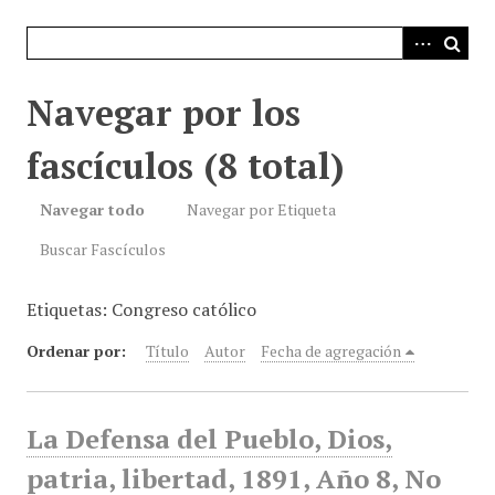
i
n
c
i
Navegar por los
p
a
fascículos (8 total)
l
Navegar todo
Navegar por Etiqueta
Buscar Fascículos
Etiquetas: Congreso católico
Ordenar por:
Título
Autor
Fecha de agregación
La Defensa del Pueblo, Dios,
patria, libertad, 1891, Año 8, No