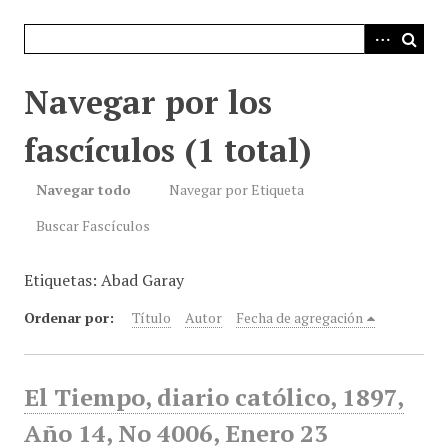
i
n
c
i
Navegar por los
p
a
fascículos (1 total)
l
Navegar todo
Navegar por Etiqueta
Buscar Fascículos
Etiquetas: Abad Garay
Ordenar por:
Título
Autor
Fecha de agregación
El Tiempo, diario católico, 1897,
Año 14, No 4006, Enero 23