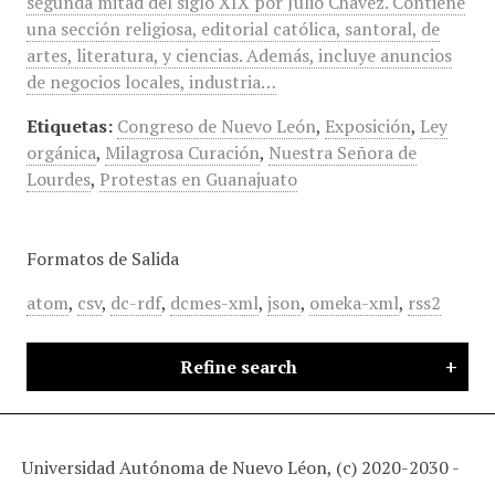
segunda mitad del siglo XIX por Julio Chávez. Contiene
una sección religiosa, editorial católica, santoral, de
artes, literatura, y ciencias. Además, incluye anuncios
de negocios locales, industria…
Etiquetas:
Congreso de Nuevo León
,
Exposición
,
Ley
orgánica
,
Milagrosa Curación
,
Nuestra Señora de
Lourdes
,
Protestas en Guanajuato
Formatos de Salida
atom
,
csv
,
dc-rdf
,
dcmes-xml
,
json
,
omeka-xml
,
rss2
Refine search
Universidad Autónoma de Nuevo Léon, (c) 2020-2030 -