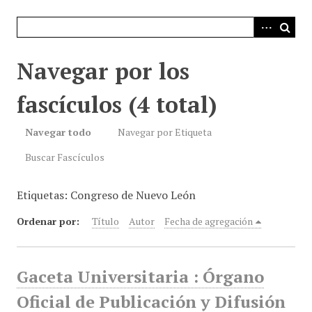
i
n
c
i
Navegar por los
p
a
fascículos (4 total)
l
Navegar todo
Navegar por Etiqueta
Buscar Fascículos
Etiquetas: Congreso de Nuevo León
Ordenar por:
Título
Autor
Fecha de agregación
Gaceta Universitaria : Órgano
Oficial de Publicación y Difusión