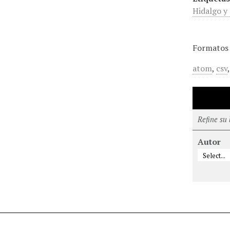
Hidalgo y 
Formatos 
atom
,
csv
Refine su
Autor