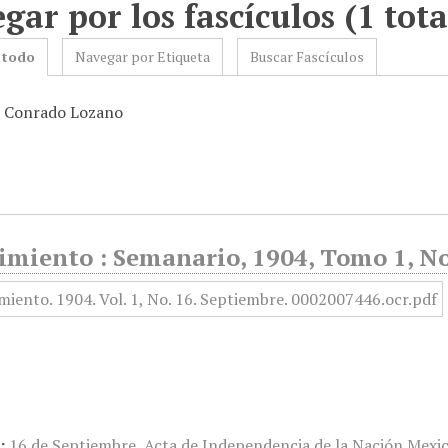
gar por los fascículos (1 tota
 todo
Navegar por Etiqueta
Buscar Fascículos
: Conrado Lozano
imiento : Semanario, 1904, Tomo 1, No
:
16 de Septiembre
,
Acta de Independencia de la Nación Mexi