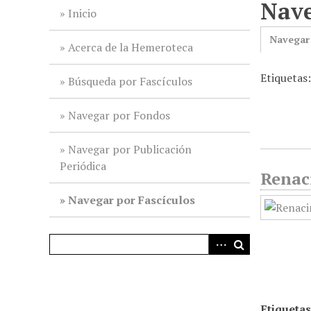
Nave
i
Inicio
n
Navegar
c
Acerca de la Hemeroteca
i
Etiquetas
p
Búsqueda por Fascículos
a
l
Navegar por Fondos
Navegar por Publicación
Periódica
Renac
Navegar por Fascículos
Etiquetas