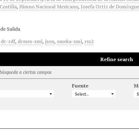
Costilla
,
Himno Nacional Mexicano
,
Josefa Ortíz de Domíngu
de Salida
,
dc-rdf
,
dcmes-xml
,
json
,
omeka-xml
,
rss2
Refine search
 búsqueda a ciertos campos
Fuente
M