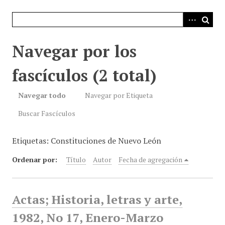
i
n
c
i
Navegar por los
p
a
fascículos (2 total)
l
Navegar todo
Navegar por Etiqueta
Buscar Fascículos
Etiquetas: Constituciones de Nuevo León
Ordenar por:
Título
Autor
Fecha de agregación
Actas; Historia, letras y arte,
1982, No 17, Enero-Marzo