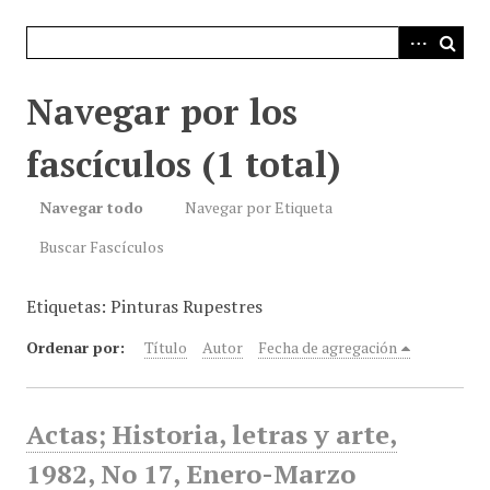
i
n
c
i
Navegar por los
p
a
fascículos (1 total)
l
Navegar todo
Navegar por Etiqueta
Buscar Fascículos
Etiquetas: Pinturas Rupestres
Ordenar por:
Título
Autor
Fecha de agregación
Actas; Historia, letras y arte,
1982, No 17, Enero-Marzo