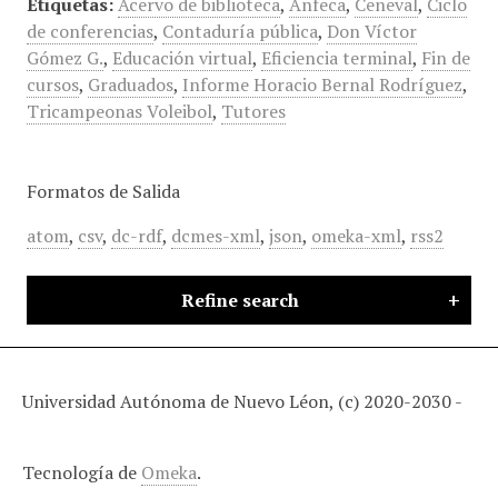
Etiquetas:
Acervo de biblioteca
,
Anfeca
,
Ceneval
,
Ciclo
de conferencias
,
Contaduría pública
,
Don Víctor
Gómez G.
,
Educación virtual
,
Eficiencia terminal
,
Fin de
cursos
,
Graduados
,
Informe Horacio Bernal Rodríguez
,
Tricampeonas Voleibol
,
Tutores
Formatos de Salida
atom
,
csv
,
dc-rdf
,
dcmes-xml
,
json
,
omeka-xml
,
rss2
Refine search
Universidad Autónoma de Nuevo Léon, (c) 2020-2030 -
Tecnología de
Omeka
.