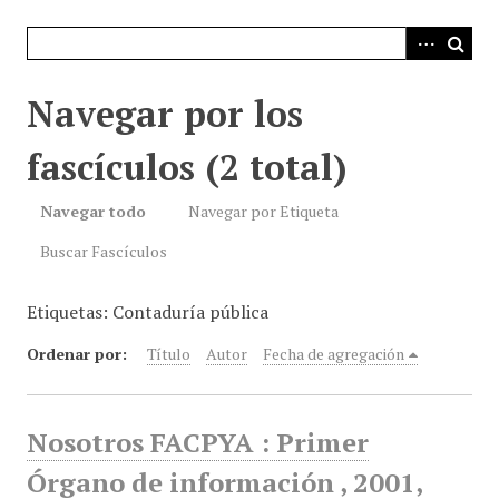
i
n
c
i
Navegar por los
p
a
fascículos (2 total)
l
Navegar todo
Navegar por Etiqueta
Buscar Fascículos
Etiquetas: Contaduría pública
Ordenar por:
Título
Autor
Fecha de agregación
Nosotros FACPYA : Primer
Órgano de información , 2001,