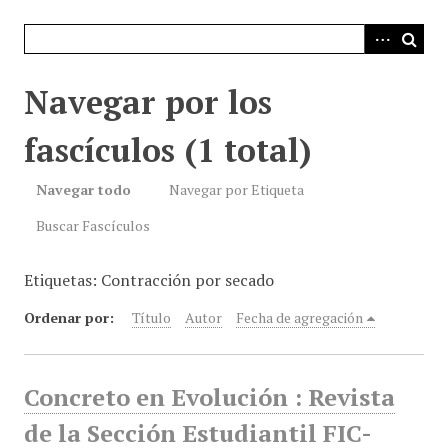
i
n
c
i
Navegar por los
p
a
fascículos (1 total)
l
Navegar todo
Navegar por Etiqueta
Buscar Fascículos
Etiquetas: Contracción por secado
Ordenar por:
Título
Autor
Fecha de agregación
Concreto en Evolución : Revista
de la Sección Estudiantil FIC-