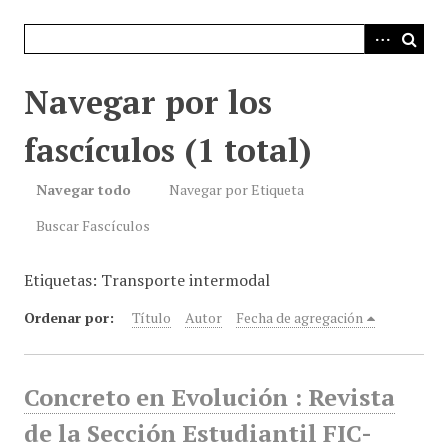
i
n
c
i
Navegar por los
p
a
fascículos (1 total)
l
Navegar todo
Navegar por Etiqueta
Buscar Fascículos
Etiquetas: Transporte intermodal
Ordenar por:
Título
Autor
Fecha de agregación
Concreto en Evolución : Revista
de la Sección Estudiantil FIC-