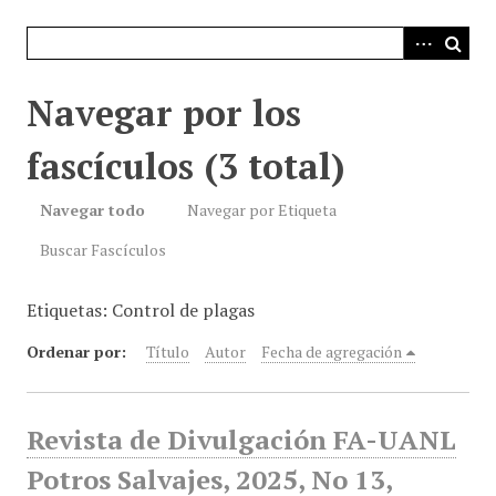
i
n
c
i
Navegar por los
p
a
fascículos (3 total)
l
Navegar todo
Navegar por Etiqueta
Buscar Fascículos
Etiquetas: Control de plagas
Ordenar por:
Título
Autor
Fecha de agregación
Revista de Divulgación FA-UANL
Potros Salvajes, 2025, No 13,