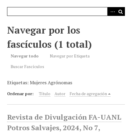
i
n
c
i
Navegar por los
p
a
fascículos (1 total)
l
Navegar todo
Navegar por Etiqueta
Buscar Fascículos
Etiquetas: Mujeres Agrónomas
Ordenar por:
Título
Autor
Fecha de agregación
Revista de Divulgación FA-UANL
Potros Salvajes, 2024, No 7,