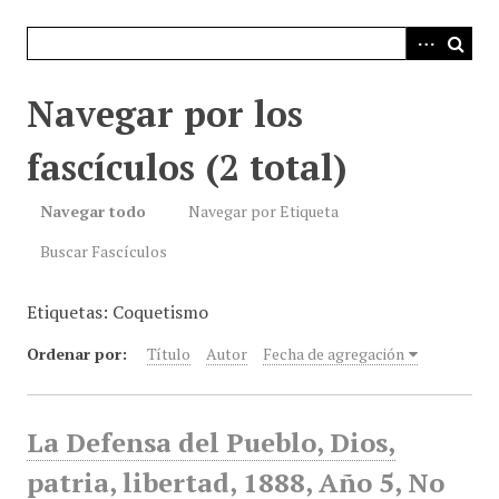
i
n
c
i
Navegar por los
p
a
fascículos (2 total)
l
Navegar todo
Navegar por Etiqueta
Buscar Fascículos
Etiquetas: Coquetismo
Ordenar por:
Título
Autor
Fecha de agregación
La Defensa del Pueblo, Dios,
patria, libertad, 1888, Año 5, No