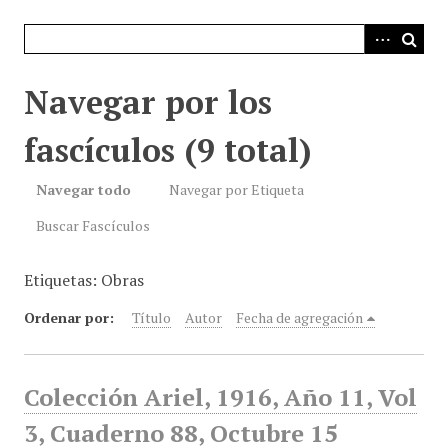
i
n
c
i
Navegar por los
p
a
fascículos (9 total)
l
Navegar todo
Navegar por Etiqueta
Buscar Fascículos
Etiquetas: Obras
Ordenar por:
Título
Autor
Fecha de agregación
Colección Ariel, 1916, Año 11, Vol
3, Cuaderno 88, Octubre 15