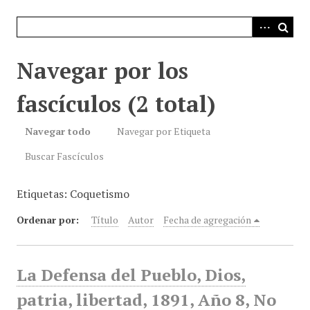
i
n
c
i
Navegar por los
p
a
fascículos (2 total)
l
Navegar todo
Navegar por Etiqueta
Buscar Fascículos
Etiquetas: Coquetismo
Ordenar por:
Título
Autor
Fecha de agregación
La Defensa del Pueblo, Dios,
patria, libertad, 1891, Año 8, No