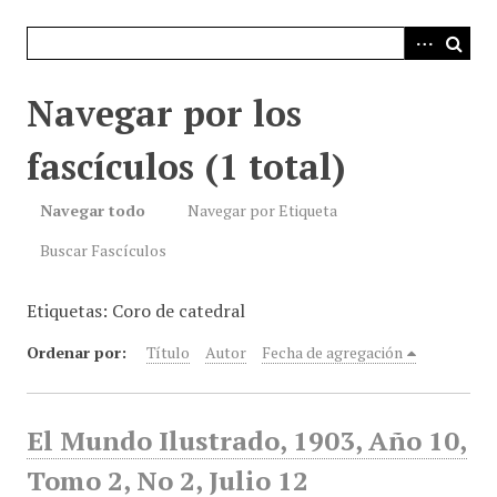
i
n
c
i
Navegar por los
p
a
fascículos (1 total)
l
Navegar todo
Navegar por Etiqueta
Buscar Fascículos
Etiquetas: Coro de catedral
Ordenar por:
Título
Autor
Fecha de agregación
El Mundo Ilustrado, 1903, Año 10,
Tomo 2, No 2, Julio 12