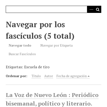
i
n
c
i
Navegar por los
p
a
fascículos (5 total)
l
Navegar todo
Navegar por Etiqueta
Buscar Fascículos
Etiquetas: Escuela de tiro
Ordenar por:
Título
Autor
Fecha de agregación
La Voz de Nuevo León : Periódico
bisemanal, político y literario.