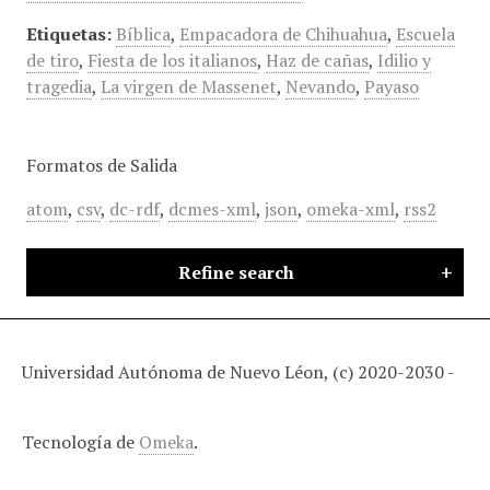
Etiquetas:
Bíblica
,
Empacadora de Chihuahua
,
Escuela
de tiro
,
Fiesta de los italianos
,
Haz de cañas
,
Idilio y
tragedia
,
La virgen de Massenet
,
Nevando
,
Payaso
Formatos de Salida
atom
,
csv
,
dc-rdf
,
dcmes-xml
,
json
,
omeka-xml
,
rss2
Refine search
Universidad Autónoma de Nuevo Léon, (c) 2020-2030 -
Tecnología de
Omeka
.