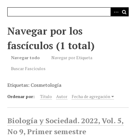
i
n
c
i
Navegar por los
p
a
fascículos (1 total)
l
Navegar todo
Navegar por Etiqueta
Buscar Fascículos
Etiquetas: Cosmetología
Ordenar por:
Título
Autor
Fecha de agregación
Biología y Sociedad. 2022, Vol. 5,
No 9, Primer semestre