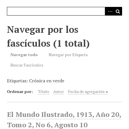
i
n
c
i
Navegar por los
p
a
fascículos (1 total)
l
Navegar todo
Navegar por Etiqueta
Buscar Fascículos
Etiquetas: Crónica en verde
Ordenar por:
Título
Autor
Fecha de agregación
El Mundo Ilustrado, 1913, Año 20,
Tomo 2, No 6, Agosto 10