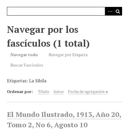
i
n
c
i
Navegar por los
p
a
fascículos (1 total)
l
Navegar todo
Navegar por Etiqueta
Buscar Fascículos
Etiquetas: La Sibila
Ordenar por:
Título
Autor
Fecha de agregación
El Mundo Ilustrado, 1913, Año 20,
Tomo 2, No 6, Agosto 10