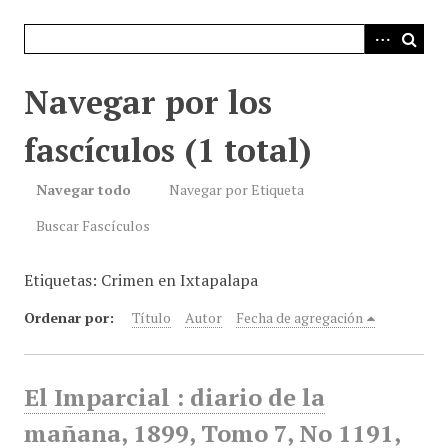
i
n
c
i
Navegar por los
p
a
fascículos (1 total)
l
Navegar todo
Navegar por Etiqueta
Buscar Fascículos
Etiquetas: Crimen en Ixtapalapa
Ordenar por:
Título
Autor
Fecha de agregación
El Imparcial : diario de la
mañana, 1899, Tomo 7, No 1191,