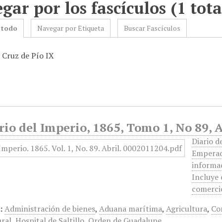
gar por los fascículos (1 tota
 todo
Navegar por Etiqueta
Buscar Fascículos
 Cruz de Pío IX
rio del Imperio, 1865, Tomo 1, No 89, A
Diario d
Emperad
informac
Incluye 
comercio
:
Administración de bienes
,
Aduana marítima
,
Agricultura
,
Co
ural
,
Hospital de Saltillo
,
Orden de Guadalupe