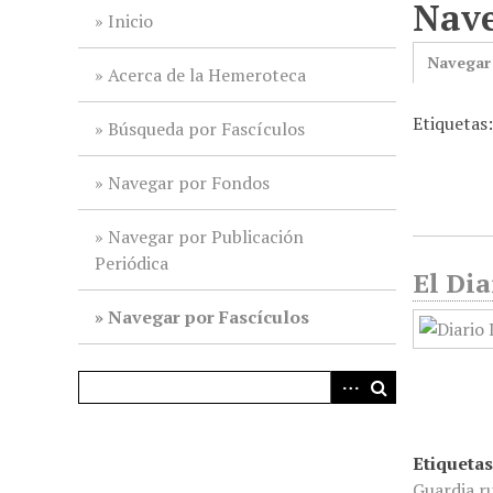
Nave
i
Inicio
n
Navegar
c
Acerca de la Hemeroteca
i
Etiquetas:
p
Búsqueda por Fascículos
a
l
Navegar por Fondos
Navegar por Publicación
Periódica
El Dia
Navegar por Fascículos
Etiquetas
Guardia r