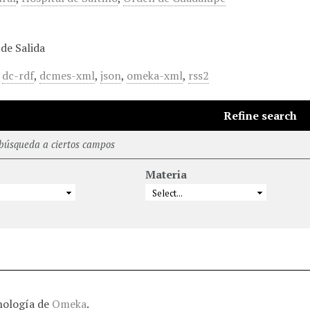
de Salida
,
dc-rdf
,
dcmes-xml
,
json
,
omeka-xml
,
rss2
Refine search
 búsqueda a ciertos campos
Materia
nología de
Omeka
.