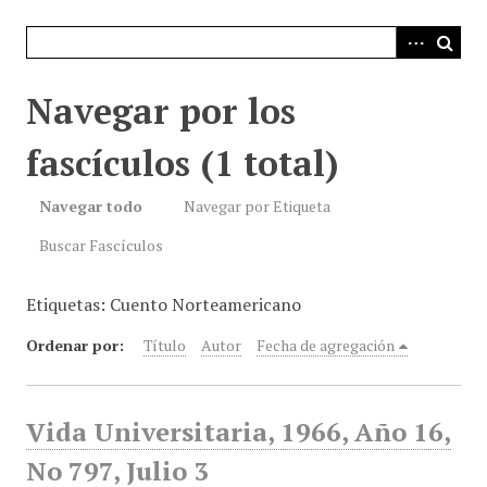
i
n
c
i
Navegar por los
p
a
fascículos (1 total)
l
Navegar todo
Navegar por Etiqueta
Buscar Fascículos
Etiquetas: Cuento Norteamericano
Ordenar por:
Título
Autor
Fecha de agregación
Vida Universitaria, 1966, Año 16,
No 797, Julio 3