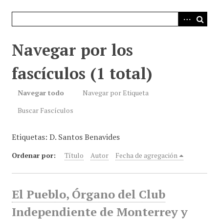
i
n
c
i
Navegar por los
p
a
fascículos (1 total)
l
Navegar todo
Navegar por Etiqueta
Buscar Fascículos
Etiquetas: D. Santos Benavides
Ordenar por:
Título
Autor
Fecha de agregación
El Pueblo, Órgano del Club
Independiente de Monterrey y