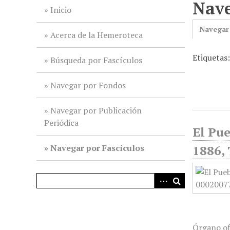
Nave
i
Inicio
n
Navegar
c
Acerca de la Hemeroteca
i
Etiquetas
p
Búsqueda por Fascículos
a
l
Navegar por Fondos
Navegar por Publicación
Periódica
El Pue
Navegar por Fascículos
1886, 
Órgano of