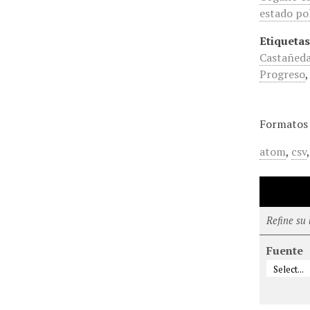
estado pol
Etiquetas
Castañed
Progreso
Formatos 
atom
,
csv
Refine su
Fuente