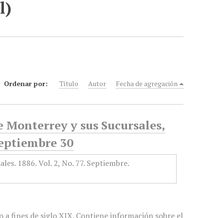
l)
Ordenar por:
Título
Autor
Fecha de agregación
e Monterrey y sus Sucursales,
Septiembre 30
 a fines de siglo XIX. Contiene información sobre el