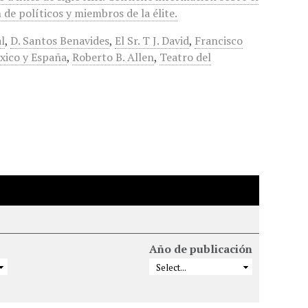
de políticos y miembros de la élite.
l
,
D. Santos Benavides
,
El Sr. T J. David
,
Francisco
xico y España
,
Roberto B. Allen
,
Teatro del
Año de publicación