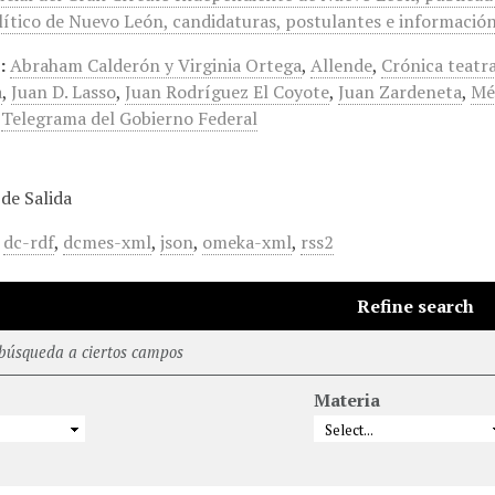
ítico de Nuevo León, candidaturas, postulantes e información 
:
Abraham Calderón y Virginia Ortega
,
Allende
,
Crónica teatra
a
,
Juan D. Lasso
,
Juan Rodríguez El Coyote
,
Juan Zardeneta
,
Mé
,
Telegrama del Gobierno Federal
de Salida
,
dc-rdf
,
dcmes-xml
,
json
,
omeka-xml
,
rss2
Refine search
 búsqueda a ciertos campos
Materia