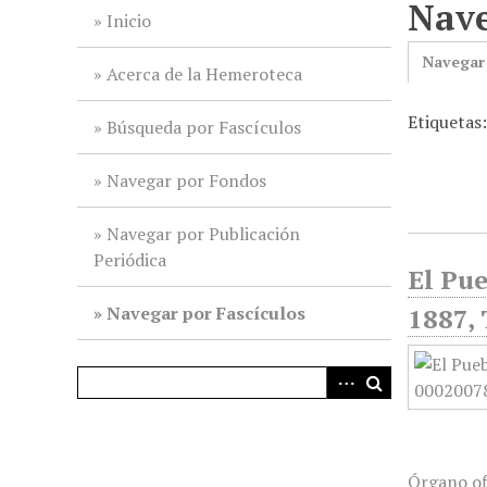
Nave
i
Inicio
n
Navegar
c
Acerca de la Hemeroteca
i
Etiquetas:
p
Búsqueda por Fascículos
a
l
Navegar por Fondos
Navegar por Publicación
Periódica
El Pue
Navegar por Fascículos
1887, 
Órgano of