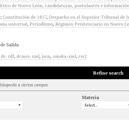
ítico de Nuevo León, candidaturas, postulantes e información 
:
Constitución de 1857
,
Despacho en el Superior Tribunal de Ju
oma universal
,
Periodismo
,
Régimen Penitenciario en Nuevo L
de Salida
,
dc-rdf
,
dcmes-xml
,
json
,
omeka-xml
,
rss2
Refine search
 búsqueda a ciertos campos
Materia