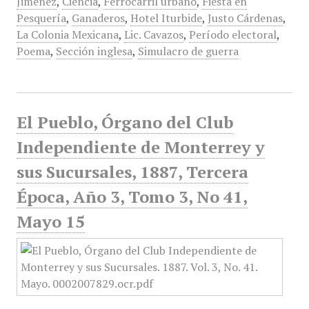
Jiménez
,
Ciencia
,
Ferrocarril urbano
,
Fiesta en
Pesquería
,
Ganaderos
,
Hotel Iturbide
,
Justo Cárdenas
,
La Colonia Mexicana
,
Lic. Cavazos
,
Período electoral
,
Poema
,
Sección inglesa
,
Simulacro de guerra
El Pueblo, Órgano del Club
Independiente de Monterrey y
sus Sucursales, 1887, Tercera
Época, Año 3, Tomo 3, No 41,
Mayo 15