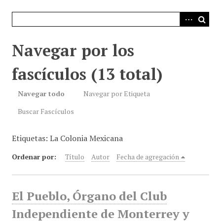
i
n
c
i
Navegar por los
p
a
fascículos (13 total)
l
Navegar todo
Navegar por Etiqueta
Buscar Fascículos
Etiquetas: La Colonia Mexicana
Ordenar por:
Título
Autor
Fecha de agregación
El Pueblo, Órgano del Club
Independiente de Monterrey y