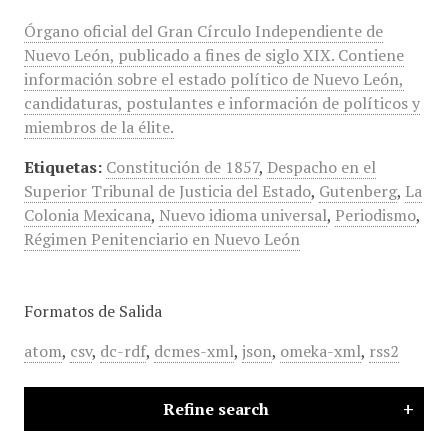
Órgano oficial del Gran Círculo Independiente de
Nuevo León, publicado a fines de siglo XIX. Contiene
información sobre el estado político de Nuevo León,
candidaturas, postulantes e información de políticos y
miembros de la élite.
Etiquetas:
Constitución de 1857
,
Despacho en el
Superior Tribunal de Justicia del Estado
,
Gutenberg
,
La
Colonia Mexicana
,
Nuevo idioma universal
,
Periodismo
,
Régimen Penitenciario en Nuevo León
Formatos de Salida
atom
,
csv
,
dc-rdf
,
dcmes-xml
,
json
,
omeka-xml
,
rss2
Refine search