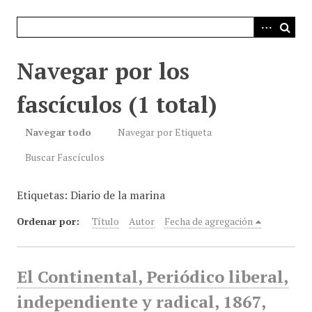
i
n
c
i
Navegar por los
p
a
fascículos (1 total)
l
Navegar todo
Navegar por Etiqueta
Buscar Fascículos
Etiquetas: Diario de la marina
Ordenar por:
Título
Autor
Fecha de agregación
El Continental, Periódico liberal,
independiente y radical, 1867,