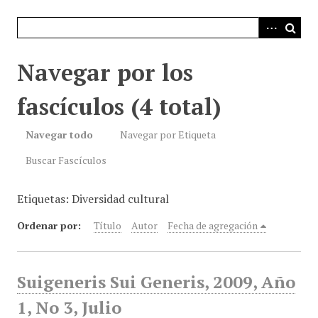
i
n
c
i
Navegar por los
p
a
fascículos (4 total)
l
Navegar todo
Navegar por Etiqueta
Buscar Fascículos
Etiquetas: Diversidad cultural
Ordenar por:
Título
Autor
Fecha de agregación
Suigeneris Sui Generis, 2009, Año
1, No 3, Julio