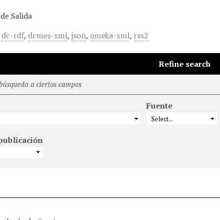
de Salida
,
dc-rdf
,
dcmes-xml
,
json
,
omeka-xml
,
rss2
Refine search
 búsqueda a ciertos campos
Fuente
publicación