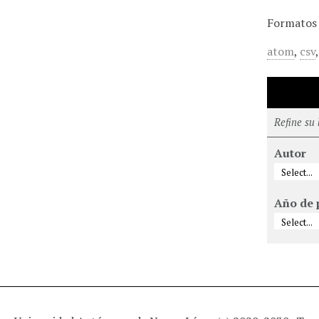
Formatos 
atom
,
csv
Refine su
Autor
Año de 