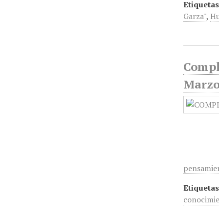
Etiquetas
Garza"
,
Hu
Comple
Marz
pensamien
Etiquetas
conocimi