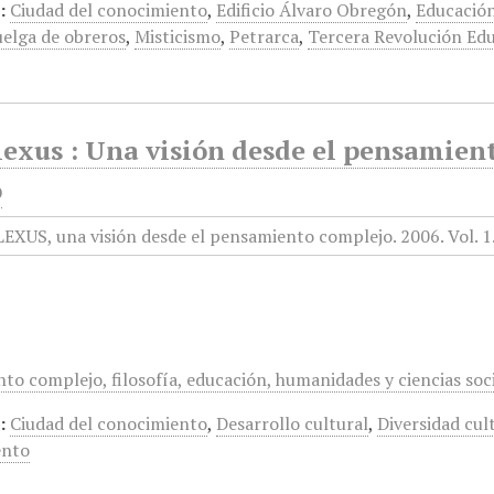
:
Ciudad del conocimiento
,
Edificio Álvaro Obregón
,
Educación
elga de obreros
,
Misticismo
,
Petrarca
,
Tercera Revolución Edu
xus : Una visión desde el pensamiento
o
to complejo, filosofía, educación, humanidades y ciencias soci
:
Ciudad del conocimiento
,
Desarrollo cultural
,
Diversidad cul
ento