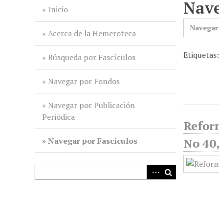
Nave
i
Inicio
n
Navegar
c
Acerca de la Hemeroteca
i
Etiquetas
p
Búsqueda por Fascículos
a
l
Navegar por Fondos
Navegar por Publicación
Periódica
Reform
Navegar por Fascículos
No 40