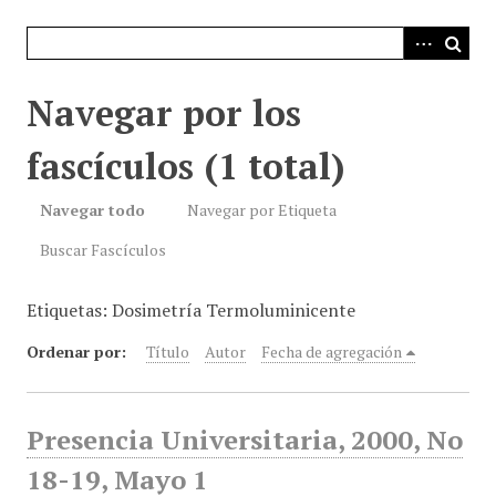
i
n
c
i
Navegar por los
p
a
fascículos (1 total)
l
Navegar todo
Navegar por Etiqueta
Buscar Fascículos
Etiquetas: Dosimetría Termoluminicente
Ordenar por:
Título
Autor
Fecha de agregación
Presencia Universitaria, 2000, No
18-19, Mayo 1