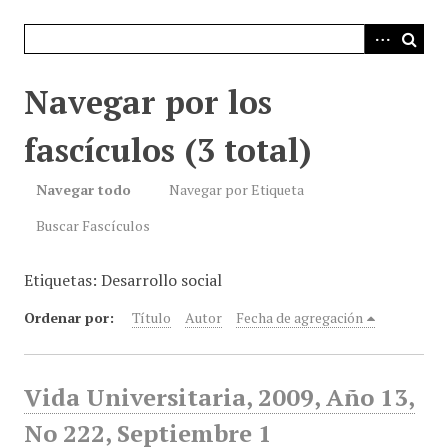
i
n
c
i
Navegar por los
p
a
fascículos (3 total)
l
Navegar todo
Navegar por Etiqueta
Buscar Fascículos
Etiquetas: Desarrollo social
Ordenar por:
Título
Autor
Fecha de agregación
Vida Universitaria, 2009, Año 13,
No 222, Septiembre 1