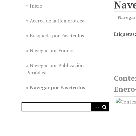
Nave
i
Inicio
n
Navegar
c
Acerca de la Hemeroteca
i
Etiquetas
p
Búsqueda por Fascículos
a
l
Navegar por Fondos
Navegar por Publicación
Periódica
Contex
Navegar por Fascículos
Enero