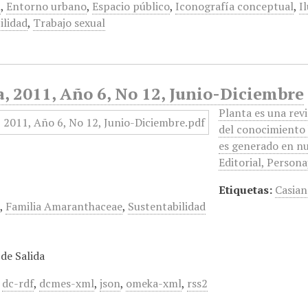
n
,
Entorno urbano
,
Espacio público
,
Iconografía conceptual
,
I
ilidad
,
Trabajo sexual
, 2011, Año 6, No 12, Junio-Diciembre
Planta es una revi
del conocimiento 
es generado en nue
Editorial, Person
Etiquetas:
Casian
s
,
Familia Amaranthaceae
,
Sustentabilidad
de Salida
,
dc-rdf
,
dcmes-xml
,
json
,
omeka-xml
,
rss2