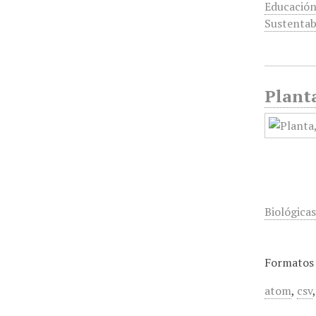
Educació
Sustentab
Planta
Biológica
Formatos 
atom
,
csv