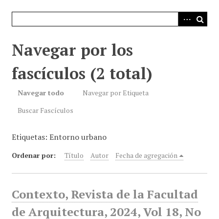
i
n
c
i
Navegar por los
p
a
fascículos (2 total)
l
Navegar todo
Navegar por Etiqueta
Buscar Fascículos
Etiquetas: Entorno urbano
Ordenar por:
Título
Autor
Fecha de agregación
Contexto, Revista de la Facultad
de Arquitectura, 2024, Vol 18, No