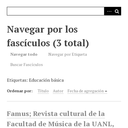
i
n
c
i
Navegar por los
p
a
fascículos (3 total)
l
Navegar todo
Navegar por Etiqueta
Buscar Fascículos
Etiquetas: Educación básica
Ordenar por:
Título
Autor
Fecha de agregación
Famus; Revista cultural de la
Facultad de Música de la UANL,