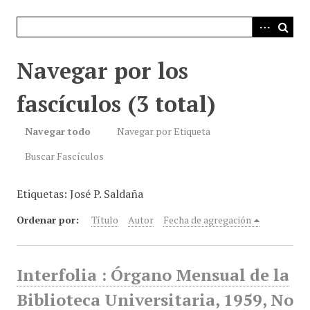
i
n
c
i
Navegar por los
p
a
fascículos (3 total)
l
Navegar todo
Navegar por Etiqueta
Buscar Fascículos
Etiquetas: José P. Saldaña
Ordenar por:
Título
Autor
Fecha de agregación
Interfolia : Órgano Mensual de la
Biblioteca Universitaria, 1959, No